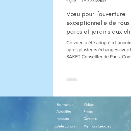
10 juin
1 min de lecture
Vœu pour l’ouverture
exceptionnelle de tous 
parcs et jardins aux ch
lors des épisodes de fo
Ce voeu a été adopté à l’unanim
chaleurs
après plusieurs échanges avec 
SAKET Conseiller de Paris, Cons
délégué de Paris Centre, charg
communs et de la biodiversité,
avons après une suspension de
de 2 minutes, amendé le texte 
commun accord . A lire : ↩️ Tous les
groupes politiques s’accordent 
Bienvenue
Vidéos
nous devons protéger nos ani
Actualités
Photos
pendant la période de canicule 
Parcours
Contacts
Aujourd’hui je suis ravie que n
Délégations
puissions avoir trouvé un accord
Mentions Légales