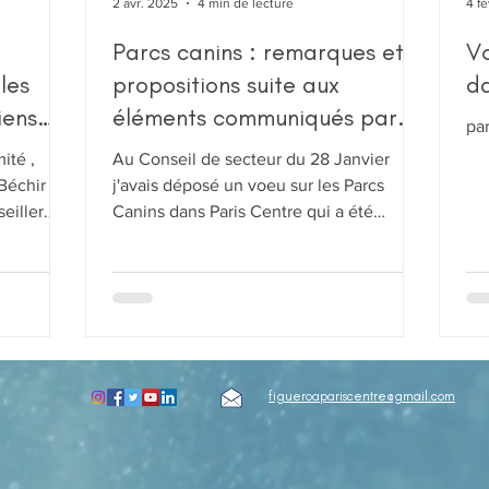
2 avr. 2025
4 min de lecture
4 f
Parcs canins : remarques et
Vœ
les
propositions suite aux
da
iens
éléments communiqués par
par
rtes
Jacques BOUTAULT
ité ,
Au Conseil de secteur du 28 Janvier
Béchir
j'avais déposé un voeu sur les Parcs
eiller
Canins dans Paris Centre qui a été
é des
refusé...
 nous
 séance
d’un
a dire que
maux
figueroapariscentre@gmail.com
.
ous
 .je