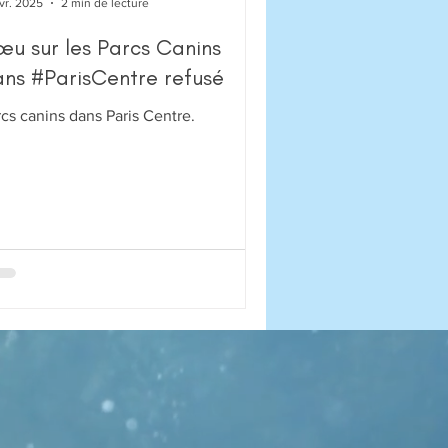
évr. 2025
2 min de lecture
u sur les Parcs Canins
ns #ParisCentre refusé
cs canins dans Paris Centre.