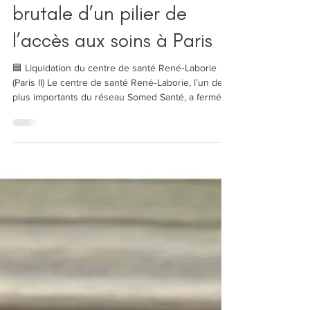
‼️Fermeture du centre de
santé René-Laborie : la fin
brutale d’un pilier de
l’accès aux soins à Paris
🟦 Liquidation du centre de santé René‑Laborie
(Paris II) Le centre de santé René‑Laborie, l’un des
plus importants du réseau Somed Santé, a fermé
brutalement après la liquidation judiciaire du
groupe le 8 décembre 2025. Lecture de l’Article du
parisien : https://www.leparisien.fr/paris-
75/fermeture-du-centre-de-sante-rene-laborie-a-
paris-qui-pour-prendre-en-charge-les-30-000-
patients-24-02-2023-
2ABSRCZNTBDUBEPPVWZVZ3NJJM.php
Conséquences : dossiers médicaux inaccessibles,
re