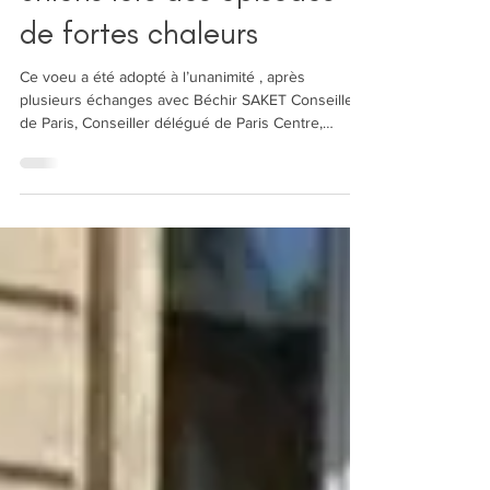
chiens lors des épisodes
de fortes chaleurs
Ce voeu a été adopté à l’unanimité , après
plusieurs échanges avec Béchir SAKET Conseiller
de Paris, Conseiller délégué de Paris Centre,
chargé des communs et de la biodiversité, nous
avons après une suspension de séance de 2
minutes, amendé le texte d’un commun accord . A
lire : ↩️ Tous les groupes politiques s’accordent a
dire que nous devons protéger nos animaux
pendant la période de canicule . Aujourd’hui je suis
ravie que nous puissions avoir trouvé un accord .je
remerc