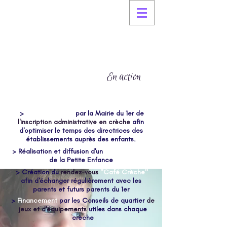
La Petite Enfance
En action
>
Prise en charge
par la Mairie du 1er de
l'inscription administrative en crèche
afin
d'optimiser le temps des directrices des
établissements auprès des enfants.
> Réalisation et diffusion d'un
guide pratique
de la Petite Enfance
> Création du
rendez-vous
"Café Crèche"
afin d'échanger régulièrement avec les
parents et futurs parents du 1er
>
Financement
par les Conseils de quartier
de
jeux et d'équipements
utiles dans chaque
crèche