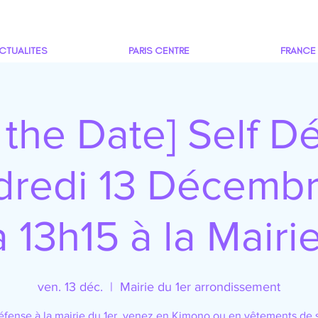
CTUALITES
PARIS CENTRE
FRANCE
 the Date] Self D
redi 13 Décemb
 13h15 à la Mairi
ven. 13 déc.
  |  
Mairie du 1er arrondissement
éfense à la mairie du 1er, venez en Kimono ou en vêtements de s