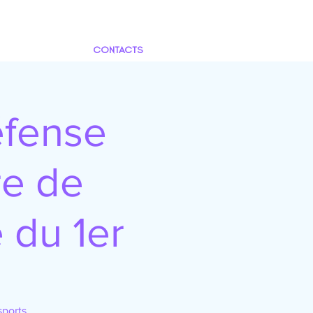
CONTACTS
éfense
re de
e du 1er
ports .