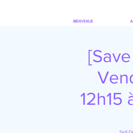
BIENVENUE
A
[Save
Vend
12h15 à
Self-D