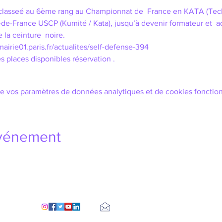
classeé au 6ème rang au Championnat de  France en KATA (Techn
e-de-France USCP (Kumité / Kata), jusqu’à devenir formateur et 
 la ceinture  noire. 
airie01.paris.fr/actualites/self-defense-394
es places disponibles réservation .
e vos paramètres de données analytiques et de cookies fonction
événement
figueroapariscentre@gmail.com