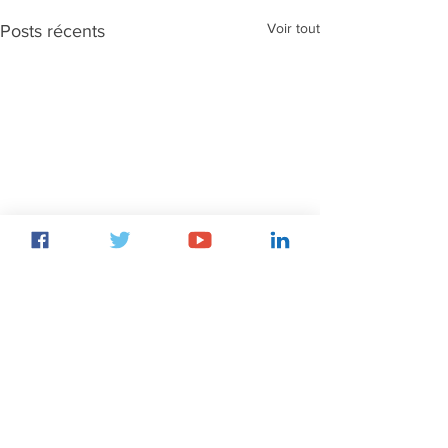
Voir tout
Posts récents
Bienvenue
Actualités
Photos
Parcours
Vidéos
Mentions Légales
Délégations
Contacts