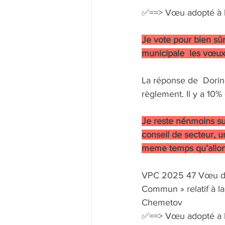
✅==> Vœu adopté à l
Je vote pour bien sûr 
municipale  les vœu
La réponse de  Dorin
règlement. Il y a 10%
Je reste nénmoins su
conseil de secteur, u
meme temps qu’allon
VPC 2025 47 Vœu d'Ar
Commun » relatif à l
Chemetov
✅==> Vœu adopté a l