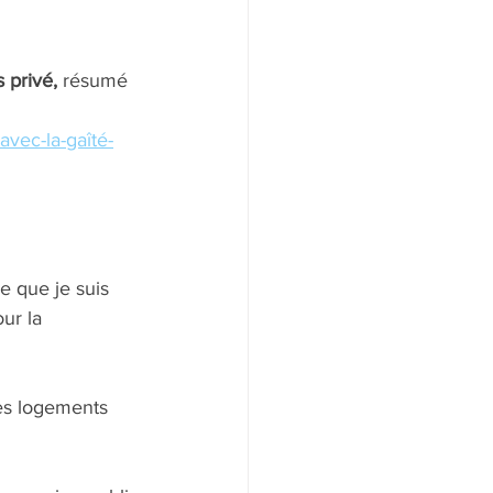
 privé, 
résumé 
avec-la-gaîté-
e que je suis 
ur la 
des logements 