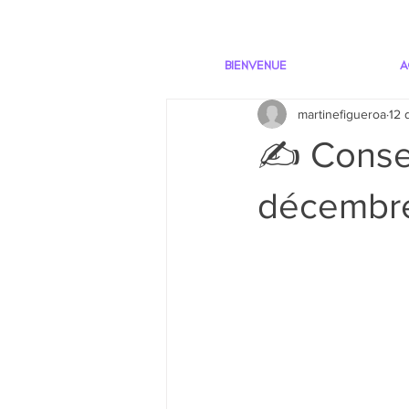
BIENVENUE
A
martinefigueroa
12 
✍️ Consei
décembr