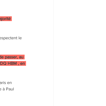
jorité 
espectent le 
e passer, au 
e CDQ HBM , en 
ris en 
 à Paul 