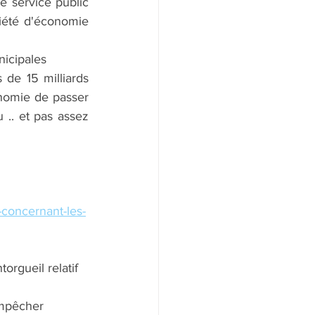
service public 
iété d'économie 
nicipales 
 de 15 milliards 
nomie de passer 
.. et pas assez 
-concernant-les-
rgueil relatif 
empêcher 