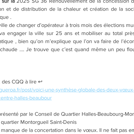
sur la
 2025 SG 36 Renouvellement de la concession de 
on et de distribution de la chaleur et création de la soc
que .
ville de changer d’opérateur à trois mois des élections mu
va engager la ville sur 25 ans et mobiliser au total près
atique , bien qu’on m’explique que l’on va faire de l’éco
 chaude …. Je trouve que c’est quand même un peu flou 
 des CQQ à lire ↩️
igueroa.fr/post/voici-une-synthèse-globale-des-deux-vœux
centre-halles-beaubour
enté par le Conseil de Quartier Halles-Beaubourg-Monto
 quartier Montorgueil Saint-Denis
l manque de la concertation dans le vœux. Il ne fait pas 