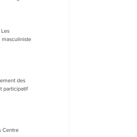
 Les 
 masculiniste 
nement des 
participatif 
s Centre