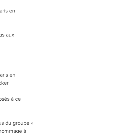
ris en 
as aux 
ris en 
cker
osés à ce 
us du groupe « 
n hommage à 