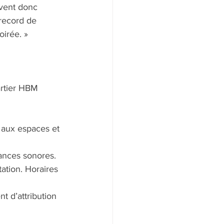
ivent donc 
 record de 
oirée. »
artier HBM
 aux espaces et 
ances sonores. 
ation. Horaires 
 d’attribution 