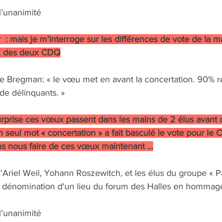
’unanimité
 : mais je m’interroge sur les différences de vote de la ma
x des deux CDQ
e Bregman: « le vœu met en avant la concertation. 90% r
 de délinquants. »
rprise ces vœux passent dans les mains de 2 élus avant d
n seul mot « concertation » a fait basculé le vote pour l
s nous faire de ces vœux maintenant …
iel Weil, Yohann Roszewitch, et les élus du groupe « Pa
a dénomination d'un lieu du forum des Halles en hommage
’unanimité