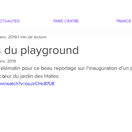
CTUALITES
PARIS CENTRE
FRANCE
janv. 2019
1 min de lecture
s du playground
anv. 2019
Télématin pour ce beau reportage sur l'inauguration d'un 
cœur du jardin des Halles. 
com/watch?v=ooJzCHc87UE