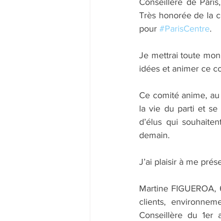
Conseillère de Paris,
Très honorée de la 
pour 
#ParisCentre
.  
Je mettrai toute mon
idées et animer ce com
Ce comité anime, au n
la vie du parti et s
d’élus qui souhaiten
demain.
J’ai plaisir à me pré
Martine FIGUEROA, 6
clients, environnem
Conseillère du 1er 