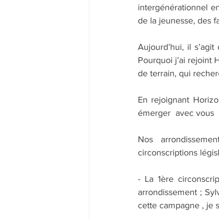
intergénérationnel e
de la jeunesse, des f
Aujourd’hui, il s’agi
Pourquoi j’ai rejoint
de terrain, qui reche
En rejoignant Horizon
émerger  avec vous  u
Nos arrondissemen
circonscriptions législ
- La 1ère circonscr
arrondissement ; Syl
cette campagne , je s