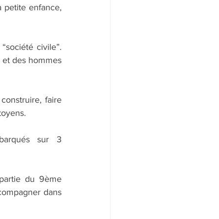
petite enfance, 
société civile”. 
es et des hommes 
onstruire, faire 
toyens.
barqués sur 3 
partie du 9ème 
ccompagner dans 