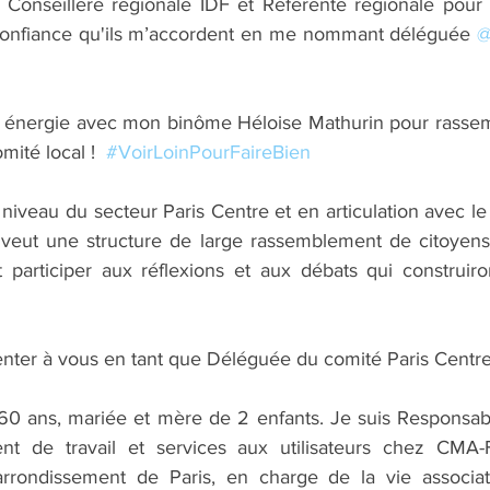
 Conseillère régionale IDF et Référente régionale pour H
confiance qu'ils m’accordent en me nommant déléguée 
@
 énergie avec mon binôme Héloise Mathurin pour rassemb
ité local !  
#VoirLoinPourFaireBien
iveau du secteur Paris Centre et en articulation avec le 
e veut une structure de large rassemblement de citoyens,
t participer aux réflexions et aux débats qui construiro
senter à vous en tant que Déléguée du comité Paris Centre
0 ans, mariée et mère de 2 enfants. Je suis Responsabl
ent de travail et services aux utilisateurs chez CMA-F
arrondissement de Paris, en charge de la vie associati