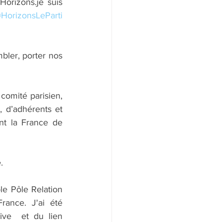
orizons.je suis  
HorizonsLeParti
ler, porter nos 
comité parisien, 
 d’adhérents et 
nt la France de 
.
e Pôle Relation 
rance. J'ai été 
ve  et du lien 