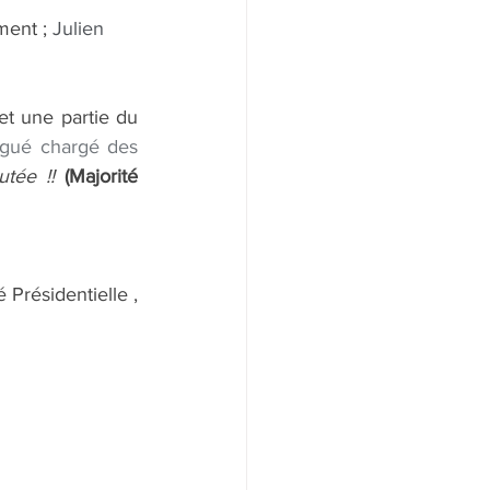
ment ; 
Julien 
t une partie du 
égué chargé des 
utée !! 
(Majorité 
Présidentielle , 