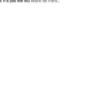
n'a pas été élu
 Maire de Paris... 