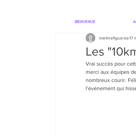
BIENVENUE
A
martinefigueroa
17 
Les "10km
Vrai succès pour cet
merci aux équipes des
nombreux courir. Féli
l'événement qui hisse