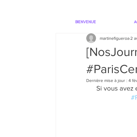
BIENVENUE
A
martinefigueroa
2 a
[NosJour
#ParisCen
Dernière mise à jour :
4 fé
Si vous avez e
#