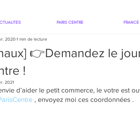
CTUALITES
PARIS CENTRE
FRANCE
vr. 2020
1 min de lecture
naux] 👉Demandez le jou
tre !
vr. 2021
nvie d’aider le petit commerce, le votre est ou
ParisCentre
 , envoyez moi ces coordonnées .