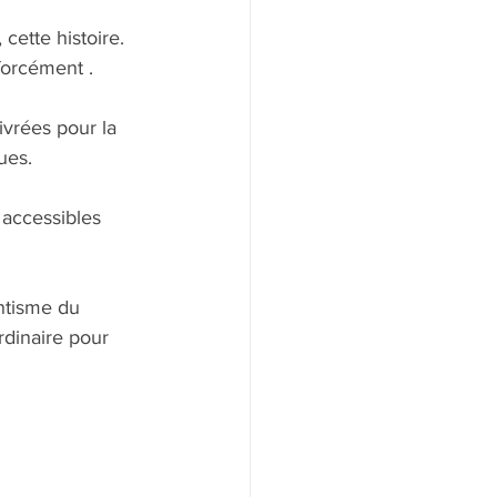
, cette histoire. 
forcément .
vrées pour la 
ues.
s accessibles
tisme du 
rdinaire pour 