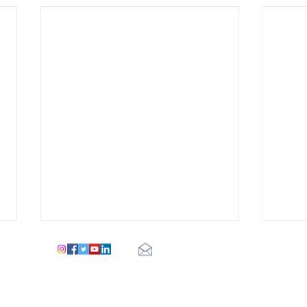
figueroapariscentre@gmail.com