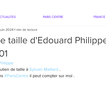
CTUALITES
PARIS CENTRE
FRANCE
juin 2024
1 min de lecture
e taille d'Edouard Philipp
01
hilippe
utien de taille à 
Sylvain Maillard
 .
ns 
#ParisCentre
 il peut compter sur moi .