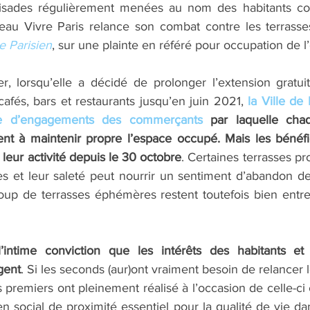
sades régulièrement menées au nom des habitants cont
eau Vivre Paris relance son combat contre les terrasse
e Parisien
, sur une plainte en référé pour occupation de l
, lorsqu’elle a décidé de prolonger l’extension gratuit
cafés, bars et restaurants jusqu’en juin 2021, 
la Ville de 
te d’engagements des commerçants
 par laquelle chaq
t à maintenir propre l’espace occupé. Mais les bénéfic
leur activité depuis le 30 octobre
. Certaines terrasses pro
s et leur saleté peut nourrir un sentiment d’abandon de 
oup de terrasses éphémères restent toutefois bien entre
l’intime conviction que les intérêts des habitants et 
gent
. Si les seconds (aur)ont vraiment besoin de relancer le
es premiers ont pleinement réalisé à l’occasion de celle-ci 
ien social de proximité essentiel pour la qualité de vie dan