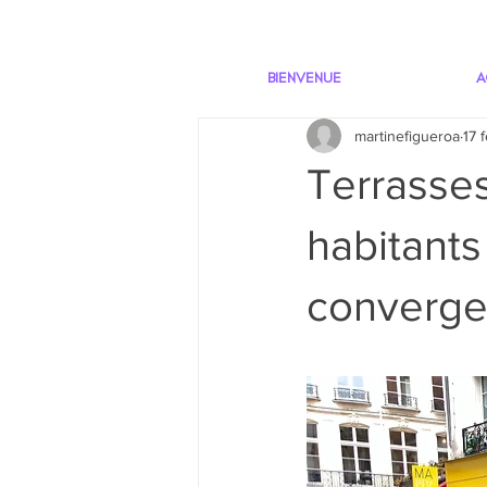
BIENVENUE
A
martinefigueroa
17 
Terrasses
habitants
convergen