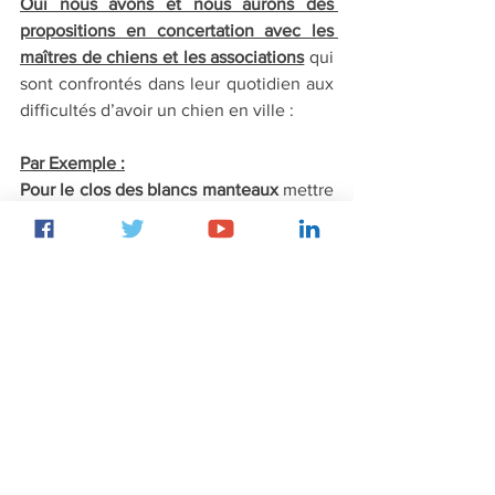
Oui nous avons et nous aurons des 
propositions en concertation avec les 
maîtres de chiens et les associations
 qui 
sont confrontés dans leur quotidien aux 
difficultés d’avoir un chien en ville :
Par Exemple :
Pour le clos des blancs manteaux
 mettre 
un portillon pour délimiter le potager du 
reste du jardin et de la crèche de l’autre 
côté. 
Autoriser à ce qu’ils soient 
détachés dans cet espace sur certains 
horaires. 
Intégrer des espaces canins dédiés et 
sécurisés 
dans plusieurs quartiers afin 
de mieux équiper la ville (boulevard 
Richard Lenoir , Port de l’arsenal, 
Chautemps, quai de Seine bas Hôtel de 
Ville…) et s’assurer que ce sujet est pris 